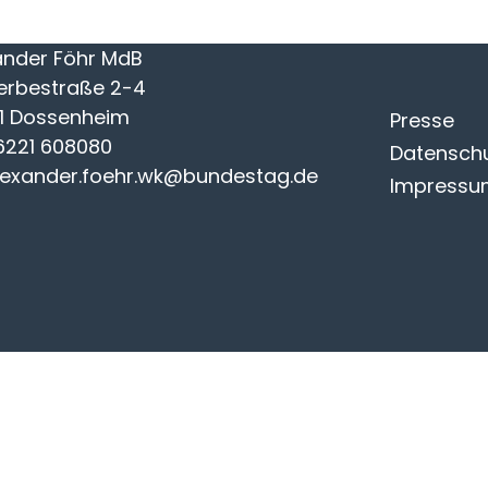
ander Föhr MdB
rbestraße 2-4
1 Dossenheim
Presse
6221 608080
Datenschu
lexander.foehr.wk@bundestag.de
Impress