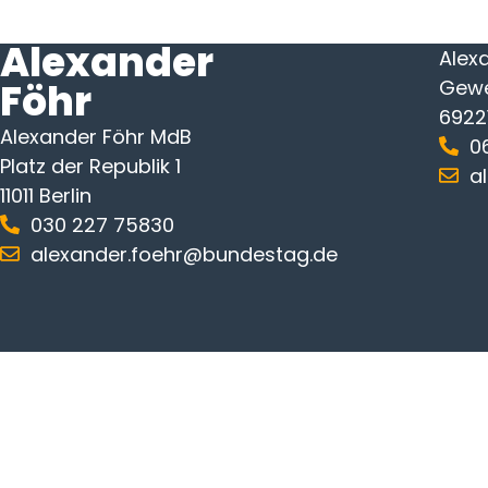
Alexander
Alex
Föhr
Gewe
6922
Alexander Föhr MdB
0
Platz der Republik 1
a
11011 Berlin
030 227 75830
alexander.foehr@bundestag.de