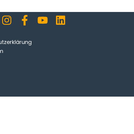
tzerklärung
um