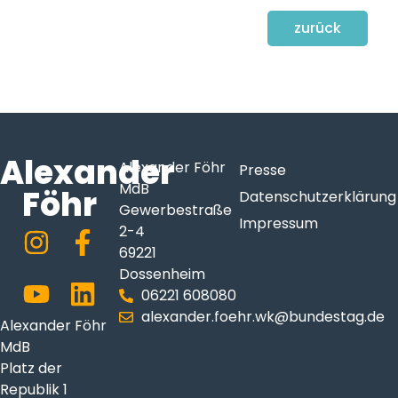
zurück
Alexander
Alexander Föhr
Presse
MdB
Föhr
Datenschutzerklärung
Gewerbestraße
Impressum
2-4
69221
Dossenheim
06221 608080
alexander.foehr.wk@bundestag.de
Alexander Föhr
MdB
Platz der
Republik 1